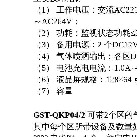
（1） 工作电压：交流AC220V
～AC264V；
（2） 功耗：监视状态功耗≤3
（3） 备用电源：2 个DC12
（4） 气体喷洒输出：各区DC
（5） 电池充电电流：1.0A～
（6） 液晶屏规格﹕128×6
（7） 容量
GST-QKP04/2
可带2个区的
其中每个区所带设备及数量